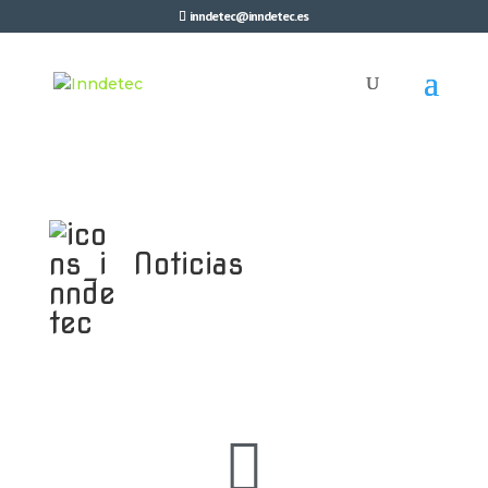
inndetec@inndetec.es
Noticias
